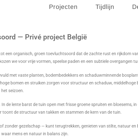
Projecten
Tijdlijn
D
tsoord
—
Privé project België
 tot een organisch, groen toevluchtsoord dat de zachte rust en rijkdom va
 kozen we voor vrije vormen, speelse paden en een subtiele overgangen t
evuld met vaste planten, bodembedekkers en schaduwminnende bosplan
: hoge bomen en struiken zorgen voor structuur en schaduw, middelhoge b
 het seizoen.
 In de lente barst de tuin open met frisse groene spruiten en bloesems, in 
er toont de structuur van takken en stammen de kern van de tuin.
 of zonder gezelschap — kunt terugtrekken, genieten van stilte, natuur en b
 waar mens en natuur in balans zijn.