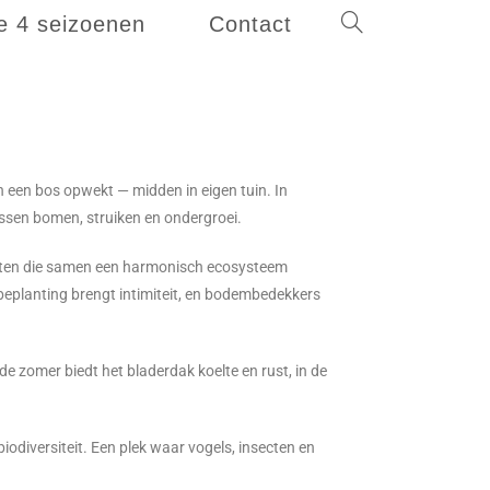
e 4 seizoenen
Contact
n een bos opwekt — midden in eigen tuin. In
ussen bomen, struiken en ondergroei.
ten die samen een harmonisch ecosysteem
eplanting brengt intimiteit, en bodembedekkers
de zomer biedt het bladerdak koelte en rust, in de
iodiversiteit. Een plek waar vogels, insecten en