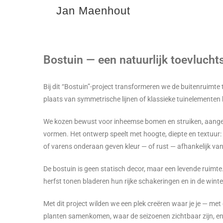
Jan Maenhout
Bostuin — een natuurlijk toevluch
Bij dit “Bostuin”-project transformeren we de buitenruimte
plaats van symmetrische lijnen of klassieke tuinelementen
We kozen bewust voor inheemse bomen en struiken, aang
vormen. Het ontwerp speelt met hoogte, diepte en textuur
of varens onderaan geven kleur — of rust — afhankelijk van
De bostuin is geen statisch decor, maar een levende ruimte.
herfst tonen bladeren hun rijke schakeringen en in de wint
Met dit project wilden we een plek creëren waar je je — met
planten samenkomen, waar de seizoenen zichtbaar zijn, en