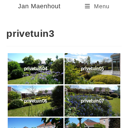
Spring
Jan Maenhout
Menu
naar
de
inhoud
privetuin3
privetuin04
privetuin05
privetuin06
privetuin07