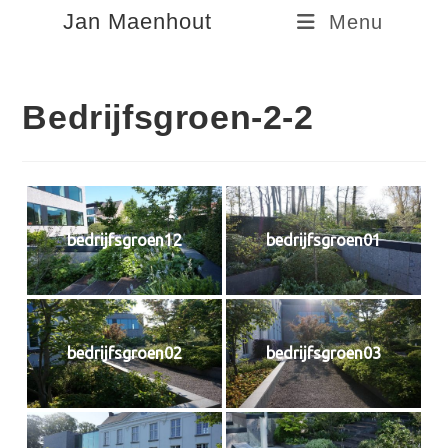
Spring
Jan Maenhout
Menu
naar
de
inhoud
Bedrijfsgroen-2-2
bedrijfsgroen12
bedrijfsgroen01
bedrijfsgroen02
bedrijfsgroen03